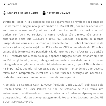
ANTERIOR
PRÓXIMO
Leonardo Moraes e Castro
novembro 30, 2020
Direto ao Ponto
: A RFB entendeu que os pagamentos de royalties por licença de
uso de marca e imagem não geram crédito de PIS e COFINS, por não se adequarem
ao conceito de insumos. O ponto central do fisco é no sentido de que insumos só
podem ser “bens ou serviços”, e como royalties são direitos, não estariam
autorizados pelas leis 10.833/03 e 10.637/02. Contudo, em razão de recente
jurisprudência correlata – tal como o precedente do STF sobre licenciamento de
software (direitos) estar sujeito ao ISS e não ao ICMS, o precedente do STJ sobre
essencialidade e relevância para definição de insumos para PIS/COFINS, e a decisão
do STF relativizando o conceito de que apenas obrigação de fazer estariam sujeitas
ao ISS (englobando, assim, intangíveis) –somada à realidade empírica de os
intangíveis serem, durante décadas, tributados como serviços pela RFB (sobretudo
na importação, quando há remessas para o exterior), entendemos que deve-se
relativizar a interpretação literal das leis que trazem a descrição de insumos e,
portanto, questionar o entendimento fazendário em questão.
A Solução de Consulta Cosit 117/2020 (“Solução Cosit 117/20”) publicada pela
Receita Federal do Brasil (“RFB”) no final de setembro de 2020 trouxe um
entendimento restritivo sobre o conceito de insumos, fundamental para que custos
e despesas incorridos pelas empresas gerem créditos para fins das contribuições PIS
e COFINS (“PIS/COFINS”).