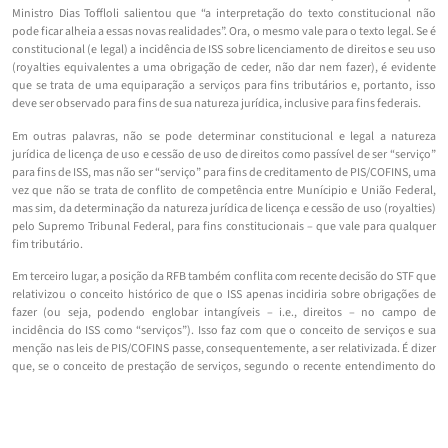
Ministro Dias Toffloli salientou que “a interpretação do texto constitucional não
pode ficar alheia a essas novas realidades”. Ora, o mesmo vale para o texto legal. Se é
constitucional (e legal) a incidência de ISS sobre licenciamento de direitos e seu uso
(royalties equivalentes a uma obrigação de ceder, não dar nem fazer), é evidente
que se trata de uma equiparação a serviços para fins tributários e, portanto, isso
deve ser observado para fins de sua natureza jurídica, inclusive para fins federais.
Em outras palavras, não se pode determinar constitucional e legal a natureza
jurídica de licença de uso e cessão de uso de direitos como passível de ser “serviço”
para fins de ISS, mas não ser “serviço” para fins de creditamento de PIS/COFINS, uma
vez que não se trata de conflito de competência entre Munícipio e União Federal,
mas sim, da determinação da natureza jurídica de licença e cessão de uso (royalties)
pelo Supremo Tribunal Federal, para fins constitucionais – que vale para qualquer
fim tributário.
Em terceiro lugar, a posição da RFB também conflita com recente decisão do STF que
relativizou o conceito histórico de que o ISS apenas incidiria sobre obrigações de
fazer (ou seja, podendo englobar intangíveis – i.e., direitos – no campo de
incidência do ISS como “serviços”). Isso faz com que o conceito de serviços e sua
menção nas leis de PIS/COFINS passe, consequentemente, a ser relativizada. É dizer
que, se o conceito de prestação de serviços, segundo o recente entendimento do
STF (RE 651.703/PR),
“não tem por premissa a configuração dada pelo Direito Civil, mas
relacionado ao oferecimento de uma utilidade para outrem, a partir de um conjunto de
atividades materiais ou imateriais, prestadas com habitualidade e intuito de lucro,
podendo estar conjugada ou não com a entrega de bens ao tomador”-
segundo o