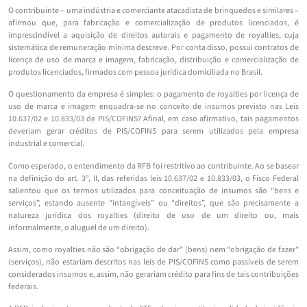
O contribuinte – uma indústria e comerciante atacadista de brinquedos e similares –
afirmou que, para fabricação e comercialização de produtos licenciados, é
imprescindível a aquisição de direitos autorais e pagamento de royalties, cuja
sistemática de remuneração mínima descreve. Por conta disso, possui contratos de
licença de uso de marca e imagem, fabricação, distribuição e comercialização de
produtos licenciados, firmados com pessoa jurídica domiciliada no Brasil.
O questionamento da empresa é simples: o pagamento de royalties por licença de
uso de marca e imagem enquadra-se no conceito de insumos previsto nas Leis
10.637/02 e 10.833/03 de PIS/COFINS? Afinal, em caso afirmativo, tais pagamentos
deveriam gerar créditos de PIS/COFINS para serem utilizados pela empresa
industrial e comercial.
Como esperado, o entendimento da RFB foi restritivo ao contribuinte. Ao se basear
na definição do art. 3º, II, das referidas leis 10.637/02 e 10.833/03, o Fisco Federal
salientou que os termos utilizados para conceituação de insumos são “bens e
serviços”, estando ausente “intangíveis” ou “direitos”, que são precisamente a
natureza jurídica dos royalties (direito de uso de um direito ou, mais
informalmente, o aluguel de um direito).
Assim, como royalties não são “obrigação de dar” (bens) nem “obrigação de fazer”
(serviços), não estariam descritos nas leis de PIS/COFINS como passíveis de serem
considerados insumos e, assim, não gerariam crédito para fins de tais contribuições
federais.