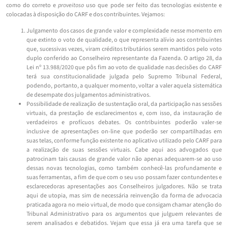
como do correto e
proveitoso
uso que pode ser feito das tecnologias existente e
colocadas à disposição do CARF e dos contribuintes. Vejamos:
Julgamento dos casos de grande valor e complexidade nesse momento em
que extinto o voto de qualidade, o que representa alívio aos contribuintes
que, sucessivas vezes, viram créditos tributários serem mantidos pelo voto
duplo conferido ao Conselheiro representante da Fazenda. O artigo 28, da
Lei nº 13.988/2020 que pôs fim ao voto de qualidade nas decisões do CARF
terá sua constitucionalidade julgada pelo Supremo Tribunal Federal,
podendo, portanto, a qualquer momento, voltar a valer aquela sistemática
de desempate dos julgamentos administrativos.
Possibilidade de realização de sustentação oral, da participação nas sessões
virtuais, da prestação de esclarecimentos e, com isso, da instauração de
verdadeiros e profícuos debates. Os contribuintes poderão valer-se
inclusive de apresentações on-line que poderão ser compartilhadas em
suas telas, conforme função existente no aplicativo utilizado pelo CARF para
a realização de suas sessões virtuais. Cabe aqui aos advogados que
patrocinam tais causas de grande valor não apenas adequarem-se ao uso
dessas novas tecnologias, como também conhecê-las profundamente e
suas ferramentas, a fim de que com o seu uso possam fazer contundentes e
esclarecedoras apresentações aos Conselheiros julgadores. Não se trata
aqui de utopia, mas sim de necessária reinvenção da forma de advocacia
praticada agora no meio virtual, de modo que consigam chamar atenção do
Tribunal Administrativo para os argumentos que julguem relevantes de
serem analisados e debatidos. Vejam que essa já era uma tarefa que se