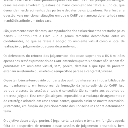
sessão presencial é menos produtiva para casos maiores. E isso porque, via de regra,
casos maiores envolvem questões de maior complexidade fática e jurídica, que
demandam esclarecimentos das partes e debates pelos julgadores. Para ilustrar a
questão, vale mencionar situações em que o CARF permaneceu durante toda uma
manhã discutindo um único caso.
São justamente esses debates, acompanhados dos esclarecimentos prestados pelas
partes – Contribuinte e Fisco – que geram tamanho desconforto entre os
contribuintes, no que se refere à adoção do ambiente virtual como o local de
realização do julgamento dos casos de grande valor.
Os defensores do retorno dos julgamentos dos casos superiores a R$ 8 milhões
apenas nas sessões presenciais do CARF entendem que tais debates não seriam tão
proveitosos
em ambiente virtual, sem, porém, detalhar a que tipo de proveito
estariam se referindo ou os efetivos empecilhos para se alcançar tal
proveito
.
O que também se tem ouvido por parte dos contribuintes seria a impossibilidade de
acompanhamento em tempo real da formação da jurisprudência do CARF. Isso
porque o acesso às sessões virtuais é concedido tão somente aos patronos do
processo julgado. Essa restrição, alegam, impossibilita a mudança de argumentos e
de estratégia adotada em casos semelhantes, quando assim se mostre necessário,
justamente, em função do posicionamento dos Conselheiros sobre determinado
tema.
O objetivo desse artigo, porém, é jogar certa luz sobre o tema, em função daquela
falta de perspectiva de retorno dessas sessões de julgamento presenciais, bem