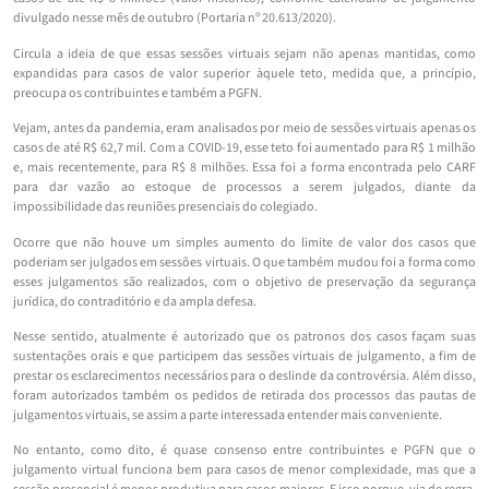
divulgado nesse mês de outubro (Portaria nº 20.613/2020).
Circula a ideia de que essas sessões virtuais sejam não apenas mantidas, como
expandidas para casos de valor superior àquele teto, medida que, a princípio,
preocupa os contribuintes e também a PGFN.
Vejam, antes da pandemia, eram analisados por meio de sessões virtuais apenas os
casos de até R$ 62,7 mil. Com a COVID-19, esse teto foi aumentado para R$ 1 milhão
e, mais recentemente, para R$ 8 milhões. Essa foi a forma encontrada pelo CARF
para dar vazão ao estoque de processos a serem julgados, diante da
impossibilidade das reuniões presenciais do colegiado.
Ocorre que não houve um simples aumento do limite de valor dos casos que
poderiam ser julgados em sessões virtuais. O que também mudou foi a forma como
esses julgamentos são realizados, com o objetivo de preservação da segurança
jurídica, do contraditório e da ampla defesa.
Nesse sentido, atualmente é autorizado que os patronos dos casos façam suas
sustentações orais e que participem das sessões virtuais de julgamento, a fim de
prestar os esclarecimentos necessários para o deslinde da controvérsia. Além disso,
foram autorizados também os pedidos de retirada dos processos das pautas de
julgamentos virtuais, se assim a parte interessada entender mais conveniente.
No entanto, como dito, é quase consenso entre contribuintes e PGFN que o
julgamento virtual funciona bem para casos de menor complexidade, mas que a