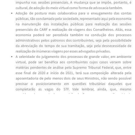
impunha nas sessões presenciais. A mudança que se impõe, portanto, é
cultural, de adoção do meio virtual como forma de advocacia também.
Adoção de postura mais colaborativa para o enxugamento das contas
públicas, tão conclamada pela sociedade, representado aqui pela economia
na manutenção das instalações públicas para realização das sessões
presenciais do CARF e realização de viagens dos Conselheiros. Aliás, essa
economia poderá ser percebida também na condução dos processos
administrativos pelos patronos dos contribuintes, seja pela possibilidade
da abreviação do tempo de sua tramitação, seja pela desnecessidade de
realização de inúmeras viagens por esses advogados privados.
A celeridade do julgamento dos processos de grande valor, em ambiente
virtual, pode ser benéfica aos contribuintes cujos casos versem sobre
matérias pendentes de análise pelo Supremo Tribunal Federal, que, entre
esse final de 2020 e início de 2021, terá sua composição alterada pela
aposentadoria de pelo menos dois de seus Ministros, não sendo possível
precisar o posicionamento em questões tributárias daqueles que
completarão as vagas do STF. Vale lembrar, ainda, que, mesmo
considerando-se a atual composição do Supremo, nas sessões virtuais
realizadas durante a pandemia do COVID-19 foram julgadas quase quarenta
teses em matéria tributária, sendo que 31 delas favoravelmente à Fazenda
Pública, julgamentos esses, por vezes, de cunho consequencialista,
trazendo resultados inesperados e indesejados aos contribuintes que, por
seu caráter vinculante, podem refletir sobre eventuais demandas
pendentes de julgamento pelo CARF.
Não se trata, portanto, de ter uma visão ingênua sobre a realização de sessões