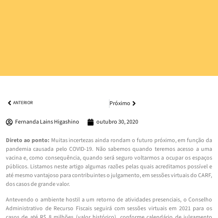
Próximo
ANTERIOR
Fernanda Lains Higashino
outubro 30, 2020
Direto ao ponto:
Muitas incertezas ainda rondam o futuro próximo, em função da
pandemia causada pelo COVID-19. Não sabemos quando teremos acesso a uma
vacina e, como consequência, quando será seguro voltarmos a ocupar os espaços
públicos. Listamos neste artigo algumas razões pelas quais acreditamos possível e
até mesmo vantajoso para contribuintes o julgamento, em sessões virtuais do CARF,
dos casos de grande valor.
Antevendo o ambiente hostil a um retorno de atividades presenciais, o Conselho
Administrativo de Recurso Fiscais seguirá com sessões virtuais em 2021 para os
casos de até R$ 8 milhões (valor histórico), conforme calendário de julgamento