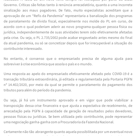
Governo. Críticas são feitas tanto à renúncia arrecadatória, quanto a uma incorreta
sinalização aos maus pagadores. De fato, muito especialistas acreditam que a
aprovação de um “Refis da Pandemia” representaria a banalização dos programas
de parcelamento de dívida fiscal, especialmente nos molde do PL em curso, de
acordo com o qual poderiam aderir ao novo programa qualquer pessoa física ou
jurídica, independentemente de suas atividades terem sido efetivamente afetadas
pela crise. Ou seja, o PL 2.735/2002 pode acabar engavetado antes mesmo do final
da atual pandemia, ou só se concretizar depois que for irrecuperável a situação do
contribuinte interessado.
No entanto, é consenso que o empresariado precisa de alguma ajuda para
sobreviver à crise econômica que assola o país e o mundo.
Uma resposta ao apelo do empresariado efetivamente afetado pelo COVID-19 é a
transação tributária extraordinária, já editada e regulamentada pela Portaria PGFN
nº 14.402/2020, por meio da qual se permite o parcelamento do pagamento dos
tributos para além do período da pandemia.
Ou seja, já há um instrumento aprovado e em vigor que pode viabilizar a
transposição dessa crise financeira e que ajusta a expectativa de recebimento, de
arrecadação pela PGFN à capacidade de geração de resultados pelos devedores,
pessoas físicas ou jurídicas. Se bem utilizada pelo contribuinte, pode representar
uma negociação ganha-ganha com a Procuradoria da Fazenda Nacional.
Certamente não tão abrangente quanto aquela possibilitada por um eventual novo