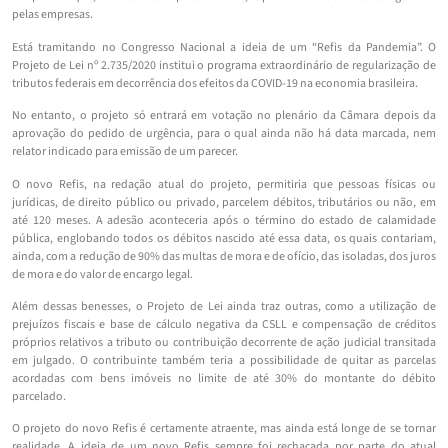
pelas empresas.
Está tramitando no Congresso Nacional a ideia de um “Refis da Pandemia”. O
Projeto de Lei nº 2.735/2020 institui o programa extraordinário de regularização de
tributos federais em decorrência dos efeitos da COVID-19 na economia brasileira.
No entanto, o projeto só entrará em votação no plenário da Câmara depois da
aprovação do pedido de urgência, para o qual ainda não há data marcada, nem
relator indicado para emissão de um parecer.
O novo Refis, na redação atual do projeto, permitiria que pessoas físicas ou
jurídicas, de direito público ou privado, parcelem débitos, tributários ou não, em
até 120 meses. A adesão aconteceria após o término do estado de calamidade
pública, englobando todos os débitos nascido até essa data, os quais contariam,
ainda, com a redução de 90% das multas de mora e de ofício, das isoladas, dos juros
de mora e do valor de encargo legal.
Além dessas benesses, o Projeto de Lei ainda traz outras, como a utilização de
prejuízos fiscais e base de cálculo negativa da CSLL e compensação de créditos
próprios relativos a tributo ou contribuição decorrente de ação judicial transitada
em julgado. O contribuinte também teria a possibilidade de quitar as parcelas
acordadas com bens imóveis no limite de até 30% do montante do débito
parcelado.
O projeto do novo Refis é certamente atraente, mas ainda está longe de se tornar
realidade. A ideia de um novo Refis sempre foi rechaçada por parte do atual