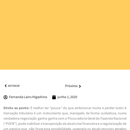
Próximo
ANTERIOR
Fernanda Lains Higashino
junho 1, 2020
Direto ao ponto:
É melhor ter “pouco” do que ambicionar muito e perder tudo! A
transação tributária é um instrumento que, manejado de forma cuidadosa, numa
verdadeira negociação ganha-ganha com a Procuradoria Geral da Fazenda Nacional
(“PGFN”), pode viabilizar a transposição da atual crise financeira e a regularização de
um passivo que, não fosse essa possibilidade, superaria os atuais recursos gerados