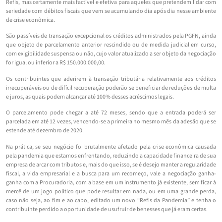
Refis, mas certamente mais factível e efetiva para aqueles que pretendem lidar com
seriedade com débitos fiscais que vem se acumulando dia após dia nesse ambiente
de crise econômica.
São passíveis de transação excepcional os créditos administrados pela PGFN, ainda
que objeto de parcelamento anterior rescindido ou de medida judicial em curso,
com exigibilidade suspensa ou não, cujo valor atualizado a ser objeto da negociação
for igual ou inferior a R$ 150.000.000,00.
Os contribuintes que aderirem à transação tributária relativamente aos créditos
irrecuperáveis ou de difícil recuperação poderão se beneficiar de reduções de multa
e juros, as quais podem alcançar até 100% desses acréscimos legais.
O parcelamento pode chegar a até 72 meses, sendo que a entrada poderá ser
parcelada em até 12 vezes, vencendo-se a primeira no mesmo mês da adesão que se
estende até dezembro de 2020.
Na prática, se seu negócio foi brutalmente afetado pela crise econômica causada
pela pandemia que estamos enfrentando, reduzindo a capacidade financeira de sua
empresa de arcar com tributos e, mais do que isso, se é desejo manter a regularidade
fiscal, a vida empresarial e a busca para um recomeço, vale a negociação ganha-
ganha com a Procuradoria, com a base em um instrumento já existente, sem ficar à
mercê de um jogo político que pode resultar em nada, ou em uma grande perda,
caso não seja, ao fim e ao cabo, editado um novo “Refis da Pandemia” e tenha o
contribuinte perdido a oportunidade de usufruir de benesses que já eram certas.