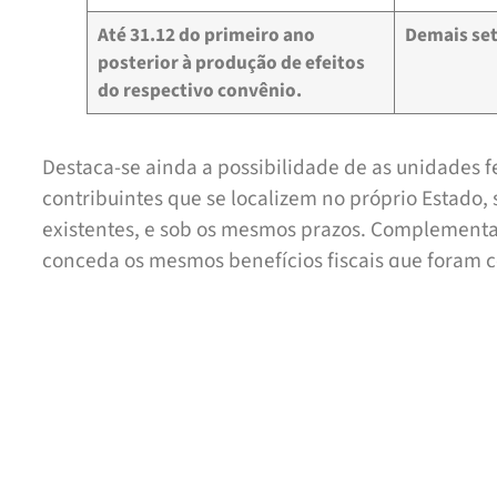
Até 31.12 do primeiro ano
Demais set
posterior à produção de efeitos
do respectivo convênio.
Destaca-se ainda a possibilidade de as unidades 
contribuintes que se localizem no próprio Estado,
existentes, e sob os mesmos prazos. Complemen
conceda os mesmos benefícios fiscais que foram 
mesma região.
Por fim, merece atenção o fato de que a LC 160/20
situações passadas que ainda possuem reflexos pre
embora não conceda direito a compensação, à rest
extemporâneo, a LC 160/2017 confere efeito retroa
contribuintes poderão reavaliar provisionamentos, 
pertinentes a incentivos que venham a ser conval