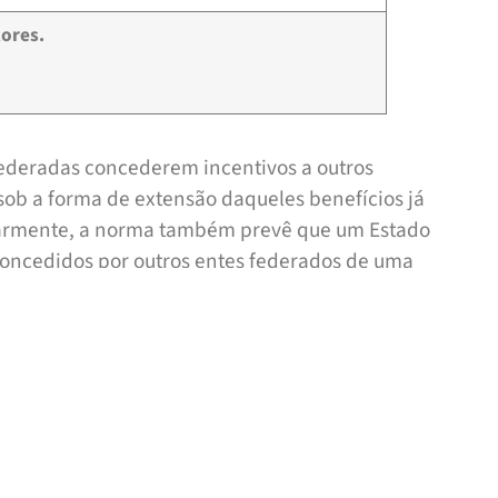
ores.
federadas concederem incentivos a outros
 sob a forma de extensão daqueles benefícios já
tarmente, a norma também prevê que um Estado
concedidos por outros entes federados de uma
17 busca dar certa segurança jurídica sobre
sentes e futuros. Sob essa perspectiva,
ituição ou ao aproveitamento de crédito
tivo às suas disposições. Logo, muitos
créditos e, lides administrativas e judiciais
idados.