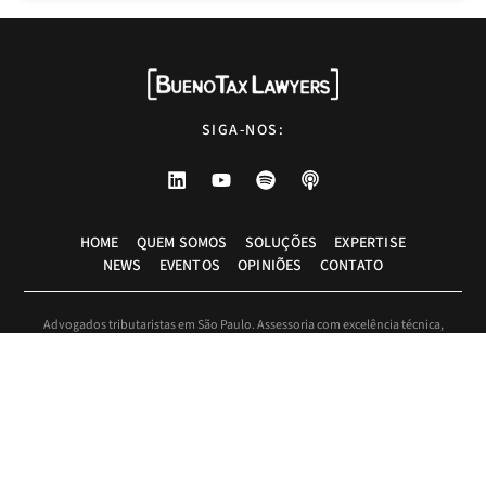
SIGA-NOS:
HOME
QUEM SOMOS
SOLUÇÕES
EXPERTISE
NEWS
EVENTOS
OPINIÕES
CONTATO
Advogados tributaristas em São Paulo. Assessoria com excelência técnica,
atendimento pessoal e pragmático.
info@bueno.tax
Rua Pais Leme, 524 - 10º andar, São Paulo-SP, Brasil, CEP: 05424-010
+55 (11) 5225-8113
Design by
Kameleon Marketing Digital