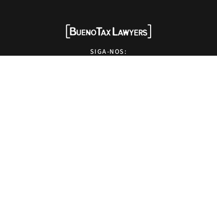
SIGA-NOS:
HOME
QUEM SOMOS
SOLUÇÕES
EXPERTISE
NEWS
EVENTOS
OPINIÕES
CONTATO
Advogados tributaristas em São Paulo. Assessoria com excelência técnica,
atendimento pessoal e pragmático.
info@bueno.tax
Rua Pais Leme, 524 - 10º andar, São Paulo-SP, Brasil, CEP: 05424-010
+55 (11) 5225-8113
Design by
Kameleon Marketing Digital