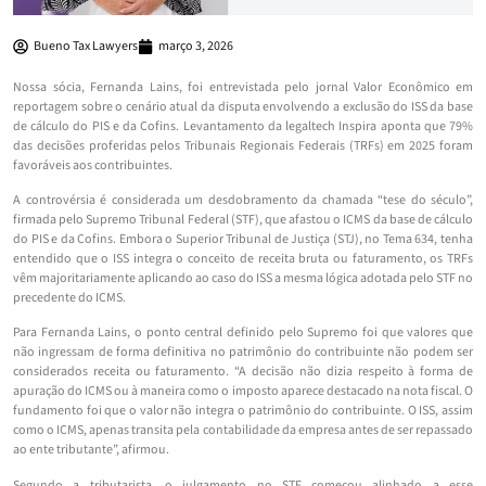
Bueno Tax Lawyers
março 3, 2026
Nossa sócia, Fernanda Lains, foi entrevistada pelo jornal Valor Econômico em
reportagem sobre o cenário atual da disputa envolvendo a exclusão do ISS da base
de cálculo do PIS e da Cofins. Levantamento da legaltech Inspira aponta que 79%
das decisões proferidas pelos Tribunais Regionais Federais (TRFs) em 2025 foram
favoráveis aos contribuintes.
A controvérsia é considerada um desdobramento da chamada “tese do século”,
firmada pelo Supremo Tribunal Federal (STF), que afastou o ICMS da base de cálculo
do PIS e da Cofins. Embora o Superior Tribunal de Justiça (STJ), no Tema 634, tenha
entendido que o ISS integra o conceito de receita bruta ou faturamento, os TRFs
vêm majoritariamente aplicando ao caso do ISS a mesma lógica adotada pelo STF no
precedente do ICMS.
Para Fernanda Lains, o ponto central definido pelo Supremo foi que valores que
não ingressam de forma definitiva no patrimônio do contribuinte não podem ser
considerados receita ou faturamento. “A decisão não dizia respeito à forma de
apuração do ICMS ou à maneira como o imposto aparece destacado na nota fiscal. O
fundamento foi que o valor não integra o patrimônio do contribuinte. O ISS, assim
como o ICMS, apenas transita pela contabilidade da empresa antes de ser repassado
ao ente tributante”, afirmou.
Segundo a tributarista, o julgamento no STF começou alinhado a esse