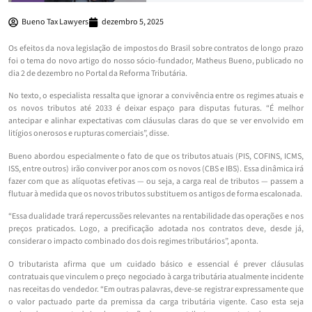
Bueno Tax Lawyers
dezembro 5, 2025
Os efeitos da nova legislação de impostos do Brasil sobre contratos de longo prazo
foi o tema do novo artigo do nosso sócio-fundador, Matheus Bueno, publicado no
dia 2 de dezembro no Portal da Reforma Tributária.
No texto, o especialista ressalta que ignorar a convivência entre os regimes atuais e
os novos tributos até 2033 é deixar espaço para disputas futuras. “É melhor
antecipar e alinhar expectativas com cláusulas claras do que se ver envolvido em
litígios onerosos e rupturas comerciais”, disse.
Bueno abordou especialmente o fato de que os tributos atuais (PIS, COFINS, ICMS,
ISS, entre outros) irão conviver por anos com os novos (CBS e IBS). Essa dinâmica irá
fazer com que as alíquotas efetivas — ou seja, a carga real de tributos — passem a
flutuar à medida que os novos tributos substituem os antigos de forma escalonada.
“Essa dualidade trará repercussões relevantes na rentabilidade das operações e nos
preços praticados. Logo, a precificação adotada nos contratos deve, desde já,
considerar o impacto combinado dos dois regimes tributários”, aponta.
O tributarista afirma que um cuidado básico e essencial é prever cláusulas
contratuais que vinculem o preço negociado à carga tributária atualmente incidente
nas receitas do vendedor. “Em outras palavras, deve-se registrar expressamente que
o valor pactuado parte da premissa da carga tributária vigente. Caso esta seja