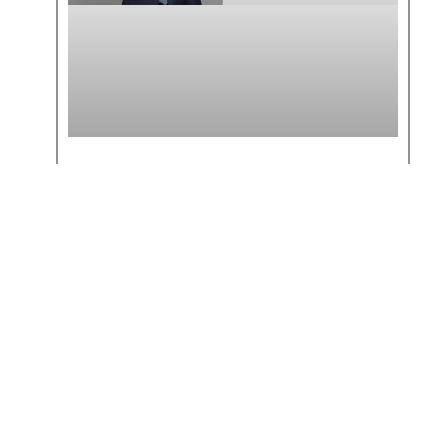
MATHEUS BUENO ANALISA
ENTENDIMENTO DA RECEITA
SOBRE IR DE SERVIDORES NO
EXTERIOR
SAIBA MAIS >>
6 de maio de 2026
« Anterior
Próximo »