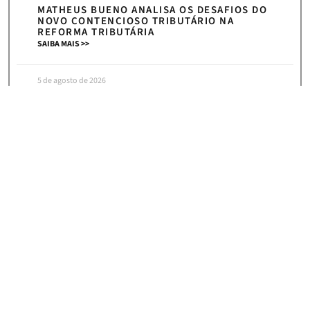
MATHEUS BUENO ANALISA OS DESAFIOS DO
NOVO CONTENCIOSO TRIBUTÁRIO NA
REFORMA TRIBUTÁRIA
SAIBA MAIS >>
5 de agosto de 2026
« Anterior
Próximo »
HOME
|
NEWS
ASSINE NOSSA NEWSLETTER E RECEBA
CONVITES PARA NOSSOS
EVENTOS, ARTIGOS E NOTÍCIAS!