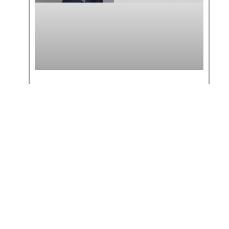
MATHEUS BUENO ANALISA
ENTENDIMENTO DA RECEITA
SOBRE IR DE SERVIDORES NO
EXTERIOR
SAIBA MAIS >>
6 de maio de 2026
« Anterior
Próximo »