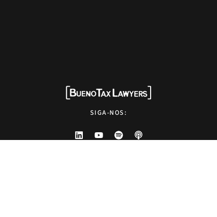
SIGA-NOS:
HOME
QUEM SOMOS
SOLUÇÕES
EXPERTISE
NEWS
EVENTOS
OPINIÕES
CONTATO
Advogados tributaristas em São Paulo. Assessoria com excelência técnica,
atendimento pessoal e pragmático.