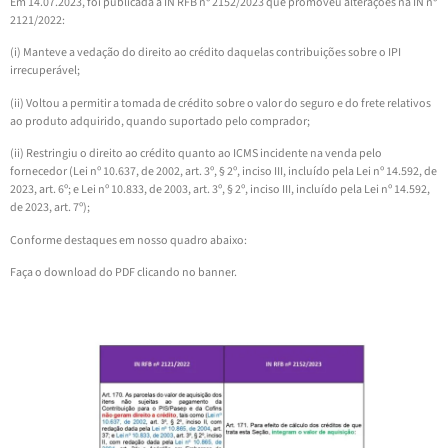
Em 14.07.2023, foi publicada a IN RFB nº 2152/2023 que promoveu alterações na IN nº
2121/2022:
(i) Manteve a vedação do direito ao crédito daquelas contribuições sobre o IPI
irrecuperável;
(ii) Voltou a permitir a tomada de crédito sobre o valor do seguro e do frete relativos
ao produto adquirido, quando suportado pelo comprador;
(ii) Restringiu o direito ao crédito quanto ao ICMS incidente na venda pelo
fornecedor (Lei nº 10.637, de 2002, art. 3º, § 2º, inciso III, incluído pela Lei nº 14.592, de
2023, art. 6º; e Lei nº 10.833, de 2003, art. 3º, § 2º, inciso III, incluído pela Lei nº 14.592,
de 2023, art. 7º);
Conforme destaques em nosso quadro abaixo:
Faça o download do PDF clicando no banner.