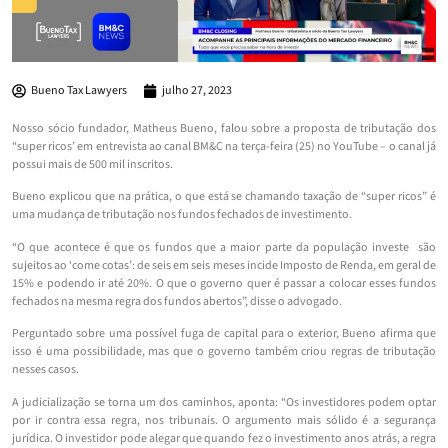
Bueno Tax Lawyers
julho 27, 2023
Nosso sócio fundador, Matheus Bueno, falou sobre a proposta de tributação dos
“super ricos’ em entrevista ao canal BM&C na terça-feira (25) no YouTube – o canal já
possui mais de 500 mil inscritos.
Bueno explicou que na prática, o que está se chamando taxação de “super ricos” é
uma mudança de tributação nos fundos fechados de investimento.
“O que acontece é que os fundos que a maior parte da população investe são
sujeitos ao ‘come cotas’: de seis em seis meses incide Imposto de Renda, em geral de
15% e podendo ir até 20%. O que o governo quer é passar a colocar esses fundos
fechados na mesma regra dos fundos abertos”, disse o advogado.
Perguntado sobre uma possível fuga de capital para o exterior, Bueno afirma que
isso é uma possibilidade, mas que o governo também criou regras de tributação
nesses casos.
A judicialização se torna um dos caminhos, aponta: “Os investidores podem optar
por ir contra essa regra, nos tribunais. O argumento mais sólido é a segurança
jurídica. O investidor pode alegar que quando fez o investimento anos atrás, a regra