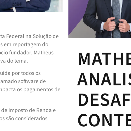
ta Federal na Solução de
das em reportagem do
MATH
sócio fundador, Matheus
iva do tema.
ANALI
uida por todos os
chamado software de
 impacta os pagamentos de
DESAF
ns de Imposto de Renda e
CONT
bos são considerados