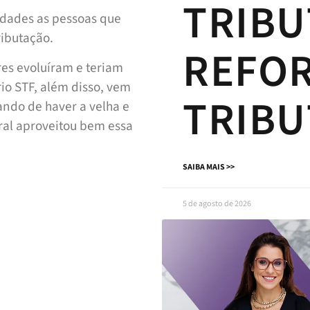
TRIBU
ldades as pessoas que
ributação.
REFO
res evoluíram e teriam
io STF, além disso, vem
TRIBU
ando de haver a velha e
eral aproveitou bem essa
SAIBA MAIS >>
5 de agosto de 2026