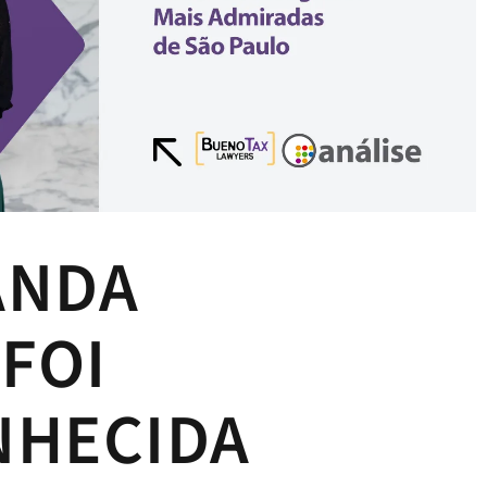
ANDA
 FOI
NHECIDA