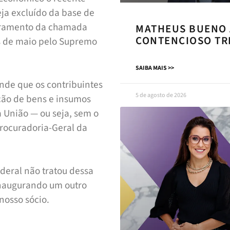
eja excluído da base de
obramento da chamada
MATHEUS BUENO 
CONTENCIOSO TR
ês de maio pelo Supremo
SAIBA MAIS >>
nde que os contribuintes
5 de agosto de 2026
ição de bens e insumos
 União — ou seja, sem o
rocuradoria-Geral da
deral não tratou dessa
 inaugurando um outro
nosso sócio.