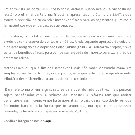
Em entrevista ao portal UOL, nosso sócio Matheus Bueno avaliou a proposta do
relatório preliminar da Reforma Tributária, apresentado no último dia 13/07, e que
trouxe a previsão de suspender incentivos fiscais para os segmentos químicos e
farmacêuticos e de embarcações e aeronaves.
Em matéria, o portal afirma que tal decisão deve levar ao encarecimento de
produtos como escova de dentes e remédios. Ainda segundo apuração do veículo,
o parecer, redigido pelo deputado Celso Sabino (PSDB-PA), relator do projeto, prevê
cortar os benefícios fiscais para compensar a queda de imposto para 1,1 milhão de
empresas ativas.
Matheus avaliou que o fim dos incentivos fiscais não pode ser tratado como um
simples aumento na tributação da produção e que este novo enquadramento
tributário deverá beneficiar a sociedade como um todo.
“É um efeito maior em alguns setores para que, do lado positivo, mais pessoas
sejam beneficiadas com a redução de impostos. A reforma tem que revisar
benefícios e, assim como vimos há tempos atrás no caso da isenção dos livros, que
fez muito barulho pela forma que foi anunciada, mas que é uma discussão
coerente, os benefícios têm que ser repensados”, afirmou.
Confira a íntegra da notícia
aqui