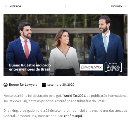
ANTERIOR
PRÓXIMO
Bueno Tax Lawyers
setembro 30, 2020
Nosso escritório foi destacado pelo guia
World Tax 2021
, da publicação International
Tax Review (ITR), entre os principais escritórios de tributário do Brasil!
O ranking, divulgado no dia 28 de setembro, nos inclui entre os líderes das áreas de
General Corporate Tax, Transactional Tax,
confira aqui
.