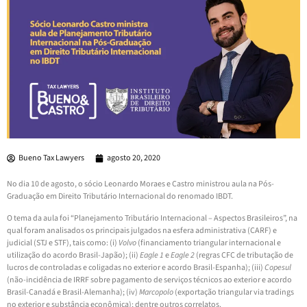
Bueno Tax Lawyers
agosto 20, 2020
No dia 10 de agosto, o sócio Leonardo Moraes e Castro ministrou aula na Pós-
Graduação em Direito Tributário Internacional do renomado IBDT.
O tema da aula foi “Planejamento Tributário Internacional – Aspectos Brasileiros”, na
qual foram analisados os principais julgados na esfera administrativa (CARF) e
judicial (STJ e STF), tais como: (i)
Volvo
(financiamento triangular internacional e
utilização do acordo Brasil-Japão); (ii)
Eagle 1
e
Eagle 2
(regras CFC de tributação de
lucros de controladas e coligadas no exterior e acordo Brasil-Espanha); (iii)
Copesul
(não-incidência de IRRF sobre pagamento de serviços técnicos ao exterior e acordo
Brasil-Canadá e Brasil-Alemanha); (iv)
Marcopolo
(exportação triangular via tradings
no exterior e substância econômica); dentre outros correlatos.