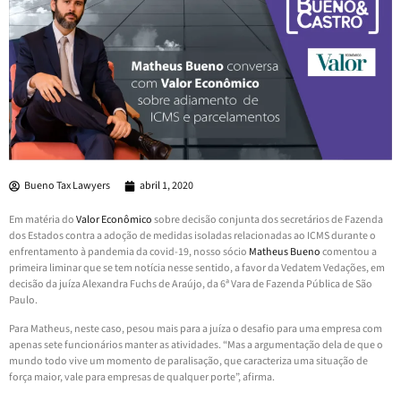
Bueno Tax Lawyers
abril 1, 2020
Em matéria do
Valor Econômico
sobre decisão conjunta dos secretários de Fazenda
dos Estados contra a adoção de medidas isoladas relacionadas ao ICMS durante o
enfrentamento à pandemia da covid-19, nosso sócio
Matheus Bueno
comentou a
primeira liminar que se tem notícia nesse sentido, a favor da Vedatem Vedações, em
decisão da juíza Alexandra Fuchs de Araújo, da 6ª Vara de Fazenda Pública de São
Paulo.
Para Matheus, neste caso, pesou mais para a juíza o desafio para uma empresa com
apenas sete funcionários manter as atividades. “Mas a argumentação dela de que o
mundo todo vive um momento de paralisação, que caracteriza uma situação de
força maior, vale para empresas de qualquer porte”, afirma.