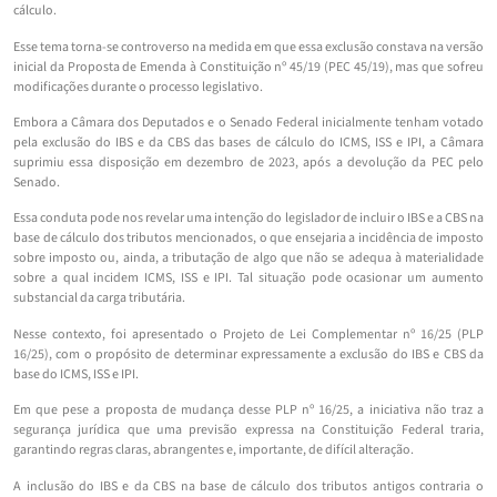
cálculo.
Esse tema torna-se controverso na medida em que essa exclusão constava na versão
inicial da Proposta de Emenda à Constituição nº 45/19 (PEC 45/19), mas que sofreu
modificações durante o processo legislativo.
Embora a Câmara dos Deputados e o Senado Federal inicialmente tenham votado
pela exclusão do IBS e da CBS das bases de cálculo do ICMS, ISS e IPI, a Câmara
suprimiu essa disposição em dezembro de 2023, após a devolução da PEC pelo
Senado.
Essa conduta pode nos revelar uma intenção do legislador de incluir o IBS e a CBS na
base de cálculo dos tributos mencionados, o que ensejaria a incidência de imposto
sobre imposto ou, ainda, a tributação de algo que não se adequa à materialidade
sobre a qual incidem ICMS, ISS e IPI. Tal situação pode ocasionar um aumento
substancial da carga tributária.
Nesse contexto, foi apresentado o Projeto de Lei Complementar nº 16/25 (PLP
16/25), com o propósito de determinar expressamente a exclusão do IBS e CBS da
base do ICMS, ISS e IPI.
Em que pese a proposta de mudança desse PLP nº 16/25, a iniciativa não traz a
segurança jurídica que uma previsão expressa na Constituição Federal traria,
garantindo regras claras, abrangentes e, importante, de difícil alteração.
A inclusão do IBS e da CBS na base de cálculo dos tributos antigos contraria o