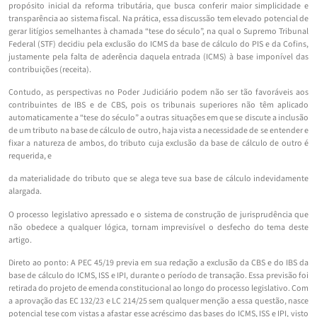
propósito inicial da reforma tributária, que busca conferir maior simplicidade e
transparência ao sistema fiscal. Na prática, essa discussão tem elevado potencial de
gerar litígios semelhantes à chamada “tese do século”, na qual o Supremo Tribunal
Federal (STF) decidiu pela exclusão do ICMS da base de cálculo do PIS e da Cofins,
justamente pela falta de aderência daquela entrada (ICMS) à base imponível das
contribuições (receita).
Contudo, as perspectivas no Poder Judiciário podem não ser tão favoráveis aos
contribuintes de IBS e de CBS, pois os tribunais superiores não têm aplicado
automaticamente a “tese do século” a outras situações em que se discute a inclusão
de um tributo na base de cálculo de outro, haja vista a necessidade de se entender e
fixar a natureza de ambos, do tributo cuja exclusão da base de cálculo de outro é
requerida, e
da materialidade do tributo que se alega teve sua base de cálculo indevidamente
alargada.
O processo legislativo apressado e o sistema de construção de jurisprudência que
não obedece a qualquer lógica, tornam imprevisível o desfecho do tema deste
artigo.
Direto ao ponto: A PEC 45/19 previa em sua redação a exclusão da CBS e do IBS da
base de cálculo do ICMS, ISS e IPI, durante o período de transação. Essa previsão foi
retirada do projeto de emenda constitucional ao longo do processo legislativo. Com
a aprovação das EC 132/23 e LC 214/25 sem qualquer menção a essa questão, nasce
potencial tese com vistas a afastar esse acréscimo das bases do ICMS, ISS e IPI, visto