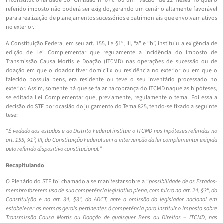
Inconstitucionalidade por Omissão nº 67 criou um “vácuo” de 12 meses no qual o
referido imposto não poderá ser exigido, gerando um cenário altamente favorável
para a realização de planejamentos sucessórios e patrimoniais que envolvam ativos
no exterior.
A Constituição Federal em seu art. 155, I e §1º, III, “a” e “b”, instituiu a exigência de
edição de Lei Complementar que regulamente a incidência do Imposto de
Transmissão Causa Mortis e Doação (ITCMD) nas operações de sucessão ou de
doação em que o doador tiver domicílio ou residência no exterior ou em que o
falecido possuía bens, era residente ou teve o seu inventário processado no
exterior. Assim, somente há que se falar na cobrança do ITCMD naquelas hipóteses,
se editada Lei Complementar que, previamente, regulamente o tema. Foi essa a
decisão do STF por ocasião do julgamento do Tema 825, tendo-se fixado a seguinte
tese:
“É vedado aos estados e ao Distrito Federal instituir o ITCMD nas hipóteses referidas no
art. 155, §1º, III, da Constituição Federal sem a intervenção da lei complementar exigida
pelo referido dispositivo constitucional.”
Recapitulando
O Plenário do STF foi chamado a se manifestar sobre a “
possibilidade de os Estados-
membro fazerem uso de sua competência legislativa plena, com fulcro no art. 24, §3º, da
Constituição e no art. 34, §3º, do ADCT, ante a omissão do legislador nacional em
estabelecer as normas gerais pertinentes à competência para instituir o Imposto sobre
Transmissão Causa Mortis ou Doação de quaisquer Bens ou Direitos – ITCMD, nas