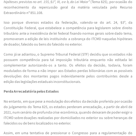
hipóteses previstas no art. 155, §1º, III, a e b, da Lei Maior”
(Tema 825), por ocasião do
reconhecimento da repercussão geral da matéria veiculada pelo Recurso
Extraordinário nº 851.108.
Isso porque diversos estados da federação, valendo-se do art. 24, §3º, da
Constituição Federal, que estabelece a competência para legislarem sobre direito
tributário ante a inexistência de lei federal fixando normas gerais sobre dado tema,
promoveram a edição de leis instituindo a cobrança do ITCMD naquelas hipóteses
de doador, falecido ou bens do falecido no exterior.
Como já se adiantou, o Supremo Tribunal Federal (STF) decidiu que os estados não
possuem competência para tal imposição tributária enquanto não editada lei
complementar autorizando-os a tanto. Os efeitos da decisão, todavia, foram
modulados de forma a não impor aos Estados perdas bilionárias com as possíveis
devoluções dos montantes pagos indevidamente pelos contribuintes desde a
edição das legislações estaduais inconstitucionais.
Perda Arrecadatória pelos Estados
No entanto, em que pese a modulação dos efeitos da decisão proferida por ocasião
do julgamento do Tema 825, os estados perderam arrecadação, a partir de abril de
2021, num cenário de profunda crise econômica, quando deixaram de poder exigir o
ITCMD sobre doações realizadas por domiciliados no exterior ou sobre heranças de
falecidos ou de bens localizados no exterior.
Assim, em uma tentativa de pressionar o Congresso para a regulamentação do