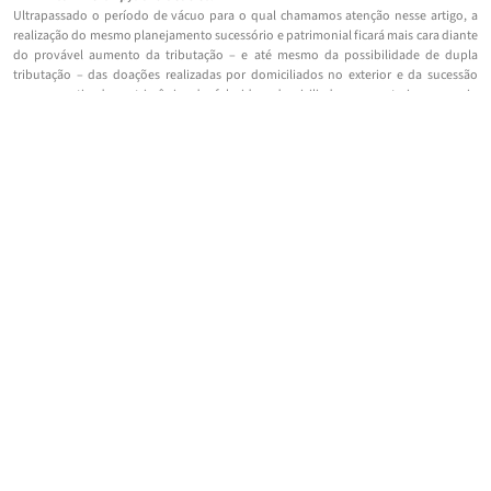
Ultrapassado o período de vácuo para o qual chamamos atenção nesse artigo, a
realização do mesmo planejamento sucessório e patrimonial ficará mais cara diante
do provável aumento da tributação – e até mesmo da possibilidade de dupla
tributação – das doações realizadas por domiciliados no exterior e da sucessão
causa mortis de patrimônio de falecidos domiciliados no exterior ou cujo
patrimônio se localize em território estrangeiro.
Novo Contencioso
A urgência do planejamento patrimonial e sucessório se impõem também pela
possibilidade de os estados, no caso da contínua inércia do Congresso Nacional,
após aqueles 12 meses fixados pelo STF na ADO 67, voltarem a editar lei para
exigência do ITCMD das operações envolvendo ativos no exterior.
A declaração da inconstitucionalidade da omissão reiterada do Congresso Nacional
poderia levar os estados a entender pelo seu direito a lançar mão de sua
competência tributária plena para fins de regulamentação do ITCMD nas hipóteses
em Lei Complementar não o tenha feito.
Certamente estaríamos em um ambiente que favorece o surgimento de um novo
contencioso judicial para o questionamento da constitucionalidade das novas leis
estaduais editadas para a regulamentação da matéria.
Entendemos que, inobstante a decisão do STF na ADO 67, as legislações estaduais
não estão autorizadas a extrapolar os limites constitucionais de sua competência
tributária. O ITCMD sobre ativos no exterior é temática que, como mencionado,