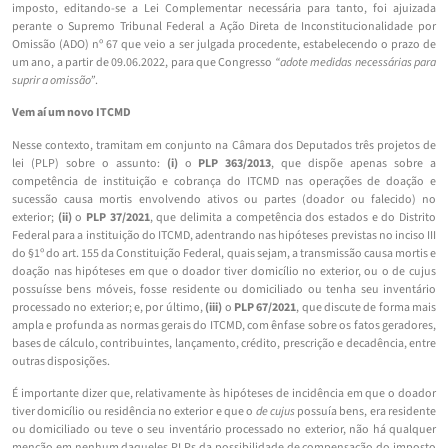
imposto, editando-se a Lei Complementar necessária para tanto, foi ajuizada
perante o Supremo Tribunal Federal a Ação Direta de Inconstitucionalidade por
Omissão (ADO) nº 67 que veio a ser julgada procedente, estabelecendo o prazo de
um ano, a partir de 09.06.2022, para que Congresso
“adote medidas necessárias para
suprir a omissão”
.
Vem aí um novo ITCMD
Nesse contexto, tramitam em conjunto na Câmara dos Deputados três projetos de
lei (PLP) sobre o assunto:
(i)
o
PLP 363/2013
, que dispõe apenas sobre a
competência de instituição e cobrança do ITCMD nas operações de doação e
sucessão causa mortis envolvendo ativos ou partes (doador ou falecido) no
exterior;
(ii)
o
PLP 37/2021
, que delimita a competência dos estados e do Distrito
Federal para a instituição do ITCMD, adentrando nas hipóteses previstas no inciso III
do §1º do art. 155 da Constituição Federal, quais sejam, a transmissão causa mortis e
doação nas hipóteses em que o doador tiver domicílio no exterior, ou o de cujus
possuísse bens móveis, fosse residente ou domiciliado ou tenha seu inventário
processado no exterior; e, por último,
(iii)
o
PLP 67/2021
, que discute de forma mais
ampla e profunda as normas gerais do ITCMD, com ênfase sobre os fatos geradores,
bases de cálculo, contribuintes, lançamento, crédito, prescrição e decadência, entre
outras disposições.
É importante dizer que, relativamente às hipóteses de incidência em que o doador
tiver domicílio ou residência no exterior e que o
de cujus
possuía bens, era residente
ou domiciliado ou teve o seu inventário processado no exterior, não há qualquer
menção em nenhum daqueles PLPs da possibilidade de compensação do imposto