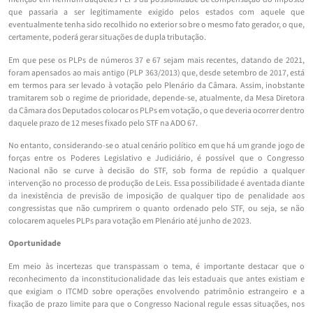
que passaria a ser legitimamente exigido pelos estados com aquele que
eventualmente tenha sido recolhido no exterior sobre o mesmo fato gerador, o que,
certamente, poderá gerar situações de dupla tributação.
Em que pese os PLPs de números 37 e 67 sejam mais recentes, datando de 2021,
foram apensados ao mais antigo (PLP 363/2013) que, desde setembro de 2017, está
em termos para ser levado à votação pelo Plenário da Câmara. Assim, inobstante
tramitarem sob o regime de prioridade, depende-se, atualmente, da Mesa Diretora
da Câmara dos Deputados colocar os PLPs em votação, o que deveria ocorrer dentro
daquele prazo de 12 meses fixado pelo STF na ADO 67.
No entanto, considerando-se o atual cenário político em que há um grande jogo de
forças entre os Poderes Legislativo e Judiciário, é possível que o Congresso
Nacional não se curve à decisão do STF, sob forma de repúdio a qualquer
intervenção no processo de produção de Leis. Essa possibilidade é aventada diante
da inexistência de previsão de imposição de qualquer tipo de penalidade aos
congressistas que não cumprirem o quanto ordenado pelo STF, ou seja, se não
colocarem aqueles PLPs para votação em Plenário até junho de 2023.
Oportunidade
Em meio às incertezas que transpassam o tema, é importante destacar que o
reconhecimento da inconstitucionalidade das leis estaduais que antes existiam e
que exigiam o ITCMD sobre operações envolvendo patrimônio estrangeiro e a
fixação de prazo limite para que o Congresso Nacional regule essas situações, nos