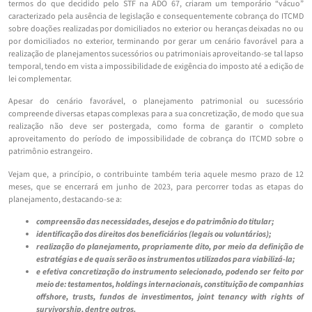
termos do que decidido pelo STF na ADO 67, criaram um temporário “vácuo”
caracterizado pela ausência de legislação e consequentemente cobrança do ITCMD
sobre doações realizadas por domiciliados no exterior ou heranças deixadas no ou
por domiciliados no exterior, terminando por gerar um cenário favorável para a
realização de planejamentos sucessórios ou patrimoniais aproveitando-se tal lapso
temporal, tendo em vista a impossibilidade de exigência do imposto até a edição de
lei complementar.
Apesar do cenário favorável, o planejamento patrimonial ou sucessório
compreende diversas etapas complexas para a sua concretização, de modo que sua
realização não deve ser postergada, como forma de garantir o completo
aproveitamento do período de impossibilidade de cobrança do ITCMD sobre o
patrimônio estrangeiro.
Vejam que, a princípio, o contribuinte também teria aquele mesmo prazo de 12
meses, que se encerrará em junho de 2023, para percorrer todas as etapas do
planejamento, destacando-se a:
compreensão das necessidades, desejos e do patrimônio do titular;
identificação dos direitos dos beneficiários (legais ou voluntários);
realização do planejamento, propriamente dito, por meio da definição de
estratégias e de quais serão os instrumentos utilizados para viabilizá-la;
e efetiva concretização do instrumento selecionado, podendo ser feito por
meio de: testamentos, holdings internacionais, constituição de companhias
offshore, trusts, fundos de investimentos, joint tenancy with rights of
survivorship, dentre outros.