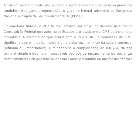
Ainda em fevereiro deste ano, quando a sombra de uma possível nova greve dos
caminhoneiros ganhou repercussão, o governo federal submeteu ao Congresso
Nacional o Projeto de Lei Complementar 16 (PLP 16).
Em apertada síntese, o PLP 16 regulamenta um artigo há décadas inserido na
Constituição Federal que autoriza os Estados a arrecadarem o ICMS pela chamada
monofasia. A exemplo do que ocorre com o PIS/COFINS, a monofasia do ICMS
significaria que o imposto incidiria uma única vez, no início da cadeia comercial
(refinaria ou importadora), eliminando-se a complexidade do ICMS-ST, da não
cumulatividade e dos hoje inescapáveis pedidos de ressarcimento ou cobranças
complementares, eis que não haveria mais preço presumido ou mesmo incidência a
cada elo da cadeia.
Mais que isso, o PLP previa que as alíquotas do ICMS seriam uniformes,
independentemente do Estado de origem ou destino/consumo das mercadorias, o
que também eliminaria uma complexidade atualmente desafiadora, mesmo para
servidores estaduais. O PLP prevê mecanismos que reduzem a necessidade de
Estados atualizarem as alíquotas específicas do imposto a cada poucas semanas,
contribuindo para alguma estabilidade na formação de preços. Por último, o
projeto é elogiável por aproveitar os sistemas já utilizados para arrecadação do
ICMS, sem solavancos na mudança de regime do atual para o proposto.
Infelizmente, o projeto anda devagar no Congresso, tendo a urgência originalmente
conferida a ele sido logo retirada, havendo ainda emendas que desnaturam a
simplicidade e segurança inicialmente presentes.