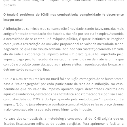
que não se pode imaginar qualquer redução sem efeitos drásticos nas contas
públicas.
O (maior) problema do ICMS nos combustíveis: complexidade (e decorrente
insegurança)
A tributação do comércio e do consumo não é novidade, sendo talvez uma das mais
antigas fontes de arrecadação dos Estados. Mas não por isso ela é simples. Assumida
a necessidade de se contribuir à máquina pública, é quase instintivo se imaginar
como justa a arrecadação de um valor proporcional ao valor da mercadoria sendo
negociada. Só que esse tributo acabaria incidindo “em cascata”, ocorrendo em cada
elo da cadeia a cobrança de imposto sobre um preço que já foi impactado pelo
imposto pago pelo fornecedor da mercadoria revendida ou da matéria prima que
compõe o produto comercializado, com piores efeitos naquelas cadeias longas, em
detrimento do consumidor final.
O que o ICMS tentou replicar no Brasil foi a solução estrangeira de se buscar como
base o “valor agregado” por cada participante da rede de distribuição. No caso,
permite-se que do valor do imposto apurado sejam descontados créditos das
aquisições anteriores, destacados nas notas fiscais dos fornecedores (por isso a não
cumulatividade do ICMS é do tipo apurada pela metodologia “imposto contra
imposto”). Como já se observa, o combate à cumulatividade se fez ao preço de uma
maior complexidade na apuração e recolhimento do imposto.
No caso dos combustíveis, a metodologia convencional do ICMS exigiria que os
Estados fiscalizassem milhares de postos varejistas. Para aprimorar e facilitar a