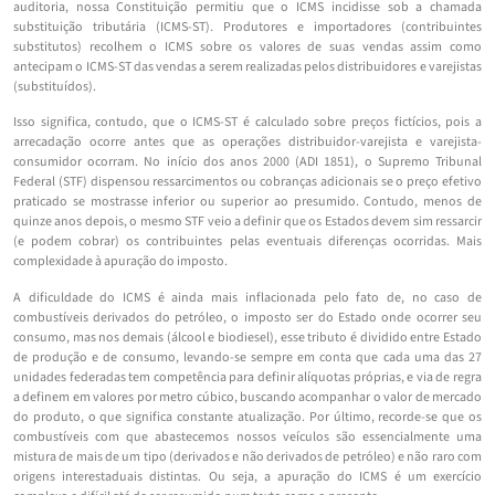
auditoria, nossa Constituição permitiu que o ICMS incidisse sob a chamada
substituição tributária (ICMS-ST). Produtores e importadores (contribuintes
substitutos) recolhem o ICMS sobre os valores de suas vendas assim como
antecipam o ICMS-ST das vendas a serem realizadas pelos distribuidores e varejistas
(substituídos).
Isso significa, contudo, que o ICMS-ST é calculado sobre preços fictícios, pois a
arrecadação ocorre antes que as operações distribuidor-varejista e varejista-
consumidor ocorram. No início dos anos 2000 (ADI 1851), o Supremo Tribunal
Federal (STF) dispensou ressarcimentos ou cobranças adicionais se o preço efetivo
praticado se mostrasse inferior ou superior ao presumido. Contudo, menos de
quinze anos depois, o mesmo STF veio a definir que os Estados devem sim ressarcir
(e podem cobrar) os contribuintes pelas eventuais diferenças ocorridas. Mais
complexidade à apuração do imposto.
A dificuldade do ICMS é ainda mais inflacionada pelo fato de, no caso de
combustíveis derivados do petróleo, o imposto ser do Estado onde ocorrer seu
consumo, mas nos demais (álcool e biodiesel), esse tributo é dividido entre Estado
de produção e de consumo, levando-se sempre em conta que cada uma das 27
unidades federadas tem competência para definir alíquotas próprias, e via de regra
a definem em valores por metro cúbico, buscando acompanhar o valor de mercado
do produto, o que significa constante atualização. Por último, recorde-se que os
combustíveis com que abastecemos nossos veículos são essencialmente uma
mistura de mais de um tipo (derivados e não derivados de petróleo) e não raro com
origens interestaduais distintas. Ou seja, a apuração do ICMS é um exercício