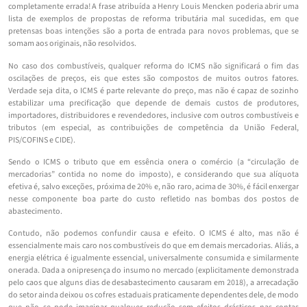
completamente errada! A frase atribuída a Henry Louis Mencken poderia abrir uma
lista de exemplos de propostas de reforma tributária mal sucedidas, em que
pretensas boas intenções são a porta de entrada para novos problemas, que se
somam aos originais, não resolvidos.
No caso dos combustíveis, qualquer reforma do ICMS não significará o fim das
oscilações de preços, eis que estes são compostos de muitos outros fatores.
Verdade seja dita, o ICMS é parte relevante do preço, mas não é capaz de sozinho
estabilizar uma precificação que depende de demais custos de produtores,
importadores, distribuidores e revendedores, inclusive com outros combustíveis e
tributos (em especial, as contribuições de competência da União Federal,
PIS/COFINS e CIDE).
Sendo o ICMS o tributo que em essência onera o comércio (a “circulação de
mercadorias” contida no nome do imposto), e considerando que sua alíquota
efetiva é, salvo exceções, próxima de 20% e, não raro, acima de 30%, é fácil enxergar
nesse componente boa parte do custo refletido nas bombas dos postos de
abastecimento.
Contudo, não podemos confundir causa e efeito. O ICMS é alto, mas não é
essencialmente mais caro nos combustíveis do que em demais mercadorias. Aliás, a
energia elétrica é igualmente essencial, universalmente consumida e similarmente
onerada. Dada a onipresença do insumo no mercado (explicitamente demonstrada
pelo caos que alguns dias de desabastecimento causaram em 2018), a arrecadação
do setor ainda deixou os cofres estaduais praticamente dependentes dele, de modo