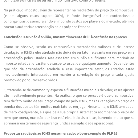
complexo e difícil até de ser resumido num texto como o presente.
Na prática, o imposto, além de representar na média 24% do preço do combustível
(e em alguns casos supere 30%), é fonte inesgotável de contencioso e
contingências, desencorajando e impondo custos aos players do mercado, além de
onerar a auditoria e arrecadação pelos próprios Estados.
Conclusão: ICMS não é o vilão, mas um “inocente útil” à confusão nos preços
Como se observa, sendo os combustíveis mercadorias valiosas e de intensa
circulação, o ICMS a eles atrelado não deixa de ser fator relevante em seu preço e na
arrecadação pelos Estados. Mas esse fato em si não é suficiente para imprimir ao
imposto estadual o caráter de suspeito usual de qualquer aumento. Dependentes
que são da arrecadação atrelada a esse importante setor, os Estados estão
inevitavelmente interessados em manter a correlação de preço a cada ajuste
promovido por outros envolvidos.
E, tratando-se de commodity exposta a flutuações mundiais de valor, esses ajustes
são inevitavelmente presentes. Na prática, o que se percebe é que o combustível
tem de fato muito de seu preço composto pelo ICMS, mas as variações do preço da
bomba dos postos têm muitos mais fatores em jogo. Nesse tema, o ICMS tem papel
de mero coadjuvante, eis que pela sua própria sistemática acompanha o valor do
bem que onera, mas não por isso está ele alheio às críticas, havendo muito que se
aprimorar em termos de segurança jurídica e simplicidade operacional.
Propostas saudáveis ao ICMS nesse mercado: o bom exemplo do PLP 16