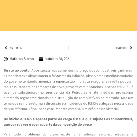
ANTERIOR
PRÓXIMO
Matheus Bueno
outubro 28, 2021
Direto ao ponto
: Após sucessivos aumentos no preço dos combustíveis ganharem
as manchetes e alimentarem o fantasma da inflação, observamos medidas variadas
do governo tentando amenizar a repercussão midiática e segurar a revolta popular,
mais assustadora nas ameaças de nova greve de caminhoneiros. Apenas em 2021 já
tivemos substituição na presidência da Petrobrás e até medidas provisórias
alterando regras tradicionais na distribuição de combustíveis ao mercado. Mas um
tema que sempre retorna à discussão é a incidência do ICMS e a alegada necessidade
de sua reforma. Afinal, seria esse imposto estadual um vilão nessa história?
De início: o ICMS é apenas parte da carga fiscal a que sujeitos os combustíveis,
que por sua vez é apenas parte da composição do preço
Para todo problema complexo existe uma solução simples, elegante e