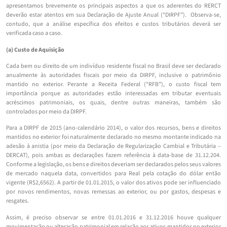
apresentamos brevemente os principais aspectos a que os aderentes do RERCT
deverão estar atentos em sua Declaração de Ajuste Anual (“DIRPF”). Observa-se,
contudo, que a análise específica dos efeitos e custos tributários deverá ser
verificada caso a caso.
(a) Custo de Aquisição
Cada bem ou direito de um indivíduo residente fiscal no Brasil deve ser declarado
anualmente às autoridades fiscais por meio da DIRPF, inclusive o patrimônio
mantido no exterior. Perante a Receita Federal (“RFB”), o custo fiscal tem
importância porque as autoridades estão interessadas em tributar eventuais
acréscimos patrimoniais, os quais, dentre outras maneiras, também são
controlados por meio da DIRPF.
Para a DIRPF de 2015 (ano-calendário 2014), o valor dos recursos, bens e direitos
mantidos no exterior foi naturalmente declarado no mesmo montante indicado na
adesão à anistia (por meio da Declaração de Regularização Cambial e Tributária –
DERCAT), pois ambas as declarações fazem referência à data-base de 31.12.204.
Conforme a legislação, os bens e direitos deveriam ser declarados pelos seus valores
de mercado naquela data, convertidos para Real pela cotação do dólar então
vigente (R$2,6562). A partir de 01.01.2015, o valor dos ativos pode ser influenciado
por novos rendimentos, novas remessas ao exterior, ou por gastos, despesas e
resgates.
Assim, é preciso observar se entre 01.01.2016 e 31.12.2016 houve qualquer
movimentação ou alteração patrimonial em relação aos ativos mantidos no exterior