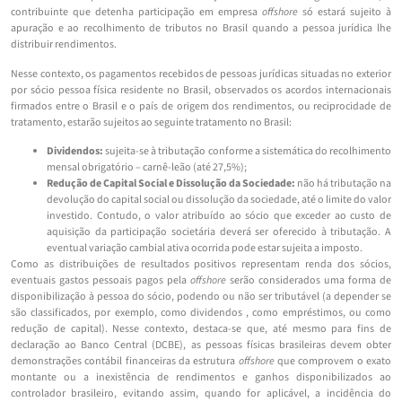
contribuinte que detenha participação em empresa
offshore
só estará sujeito à
apuração e ao recolhimento de tributos no Brasil quando a pessoa jurídica lhe
distribuir rendimentos.
Nesse contexto, os pagamentos recebidos de pessoas jurídicas situadas no exterior
por sócio pessoa física residente no Brasil, observados os acordos internacionais
firmados entre o Brasil e o país de origem dos rendimentos, ou reciprocidade de
tratamento, estarão sujeitos ao seguinte tratamento no Brasil:
Dividendos:
sujeita-se à tributação conforme a sistemática do recolhimento
mensal obrigatório – carnê-leão (até 27,5%);
Redução de Capital Social e Dissolução da Sociedade:
não há tributação na
devolução do capital social ou dissolução da sociedade, até o limite do valor
investido. Contudo, o valor atribuído ao sócio que exceder ao custo de
aquisição da participação societária deverá ser oferecido à tributação. A
eventual variação cambial ativa ocorrida pode estar sujeita a imposto.
Como as distribuições de resultados positivos representam renda dos sócios,
eventuais gastos pessoais pagos pela
offshore
serão considerados uma forma de
disponibilização à pessoa do sócio, podendo ou não ser tributável (a depender se
são classificados, por exemplo, como dividendos , como empréstimos, ou como
redução de capital). Nesse contexto, destaca-se que, até mesmo para fins de
declaração ao Banco Central (DCBE), as pessoas físicas brasileiras devem obter
demonstrações contábil financeiras da estrutura
offshore
que comprovem o exato
montante ou a inexistência de rendimentos e ganhos disponibilizados ao
controlador brasileiro, evitando assim, quando for aplicável, a incidência do