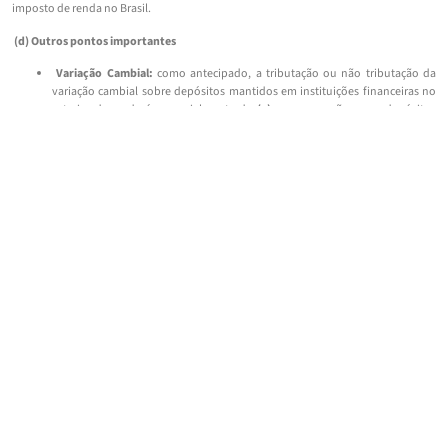
imposto de renda no Brasil.
(d) Outros pontos importantes
Variação Cambial:
como antecipado, a tributação ou não tributação da
variação cambial sobre depósitos mantidos em instituições financeiras no
exterior dependerá essencialmente de
(a)
serem ou não esses depósitos
remunerados (aplicações); e
(b)
serem eles resultado de aplicações com
origem em moeda estrangeira, em moeda nacional, ou ambos. Assim, pode
ser que:
(i)
o contribuinte mantenha os valores em conta bancária não
remunerada, de modo que o ganho com a variação cambial seja isento;
ou
(ii)
o contribuinte mantenha recursos em conta remunerada, mas os
tenha auferido originalmente em moeda estrangeira, de modo que o ganho
com a variação cambial também é isento; ou
(iii)
o contribuinte mantenha
aplicações remuneradas e tenha auferido os recursos originalmente em
Reais, hipótese em que o ganho com variação cambial será tributado
normalmente. Por fim,
(iv)
caso os recursos sejam mantidos em conta
remunerada e tenham origem parte em moeda nacional, parte em moeda
estrangeira, a isenção será parcial e proporcional ao que tiver origem em
moeda estrangeira.
Crédito de imposto pago no exterior:
o imposto de renda pago no exterior
pode vir a ser deduzido do imposto a ser recolhido via carnê-leão no Brasil,
desde que não seja compensado ou restituído no exterior e tenha sido pago
em país com o qual o Brasil tenha firmado acordo, tratado ou convenção
internacional, ou em que haja a chamada reciprocidade de tratamento