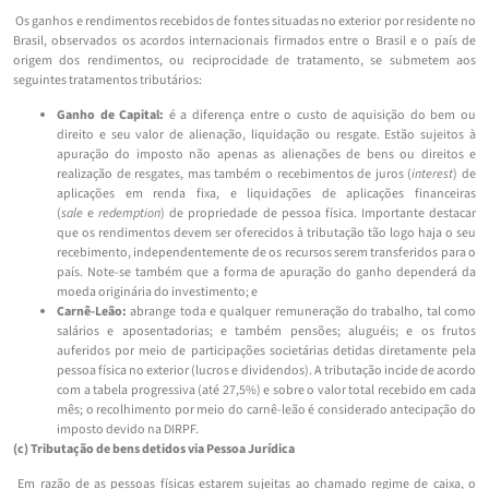
Os ganhos e rendimentos recebidos de fontes situadas no exterior por residente no
Brasil, observados os acordos internacionais firmados entre o Brasil e o país de
origem dos rendimentos, ou reciprocidade de tratamento, se submetem aos
seguintes tratamentos tributários:
Ganho de Capital:
é a diferença entre o custo de aquisição do bem ou
direito e seu valor de alienação, liquidação ou resgate. Estão sujeitos à
apuração do imposto não apenas as alienações de bens ou direitos e
realização de resgates, mas também o recebimentos de juros (
interest
) de
aplicações em renda fixa, e liquidações de aplicações financeiras
(
sale
e
redemption
) de propriedade de pessoa física. Importante destacar
que os rendimentos devem ser oferecidos à tributação tão logo haja o seu
recebimento, independentemente de os recursos serem transferidos para o
país. Note-se também que a forma de apuração do ganho dependerá da
moeda originária do investimento; e
Carnê-Leão:
abrange toda e qualquer remuneração do trabalho, tal como
salários e aposentadorias; e também pensões; aluguéis; e os frutos
auferidos por meio de participações societárias detidas diretamente pela
pessoa física no exterior (lucros e dividendos). A tributação incide de acordo
com a tabela progressiva (até 27,5%) e sobre o valor total recebido em cada
mês; o recolhimento por meio do carnê-leão é considerado antecipação do
imposto devido na DIRPF.
(c) Tributação de bens detidos via Pessoa Jurídica
Em razão de as pessoas físicas estarem sujeitas ao chamado regime de caixa, o