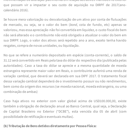
que possam vir a impactar o seu custo de aquisição na DIRPF de 2017(ano-
calendário 2016).
Se houve mera valorização ou desvalorização de um ativo por conta de flutuações
de mercado, ou seja, se o valor do bem (
bond
, cota de fundo, etc) apenas se
valorizou, mas essa apreciação não foi convertida em liquidez, o custo fiscal do bem
não será alterado e o contribuinte não está obrigado a atualizar o valor do bem em
sua DIRPF. Logo, o valor dos ativos será repetido ano a ano, exceto tenha havido
resgates, compra de novas unidades, ou liquidação.
No que se refere a numerário depositado em espécie (conta-corrente), o saldo de
31.12 será convertido em Reais pela taxa do dólar do respectivo dia (publicada pelas
autoridades). Caso a taxa do dólar se aprecie e a mesma quantidade de moeda
estrangeira represente maior valor em Reais, o contribuinte auferirá uma renda de
variação cambial, que deverá ser declarada em sua DIPF 2017. O tratamento fiscal
dessa variação cambial dependerá de o investimento possuir ou não rendimentos,
bem como da origem dos recursos (se moeda nacional, moeda estrangeira, ou uma
combinação de ambas)
Caso haja ativos no exterior com valor global acima de USD100.000,00, existe
também a obrigação de declaração anual ao Banco Central, qual seja, a Declaração
de Capital Brasileiro no Exterior (“DCBE”), esta vencida dia 05 de abril (com
possibilidade de retificação e eventuais multas).
(b) Tributação de Bens detidos diretamente por Pessoa Física: