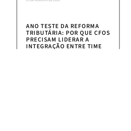
25 de fevereiro de 2026
ANO TESTE DA REFORMA
TRIBUTÁRIA: POR QUE CFOS
PRECISAM LIDERAR A
INTEGRAÇÃO ENTRE TIME
JURÍDICO TRIBUTÁRIO EM
2026?
VEJA MAIS >>
24 de fevereiro de 2026
« Anterior
Próximo »