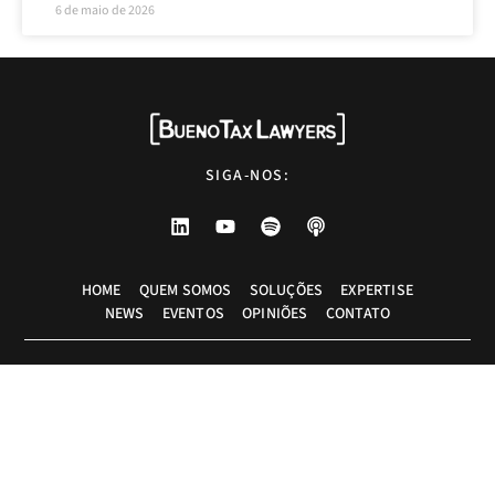
6 de maio de 2026
SIGA-NOS:
HOME
QUEM SOMOS
SOLUÇÕES
EXPERTISE
NEWS
EVENTOS
OPINIÕES
CONTATO
Advogados tributaristas em São Paulo. Assessoria com excelência técnica,
atendimento pessoal e pragmático.
info@bueno.tax
Rua Pais Leme, 524 - 10º andar, São Paulo-SP, Brasil, CEP: 05424-010
+55 (11) 5225-8113