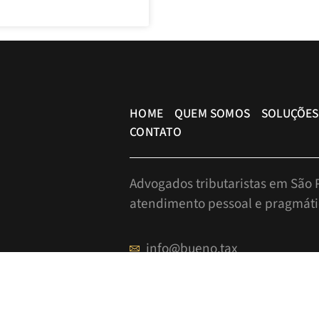
HOME
QUEM SOMOS
SOLUÇÕES
CONTATO
Advogados tributaristas em São P
atendimento pessoal e pragmáti
info@bueno.tax
Rua Pais Leme, 524 - 10º anda
+55 (11) 5225-8113