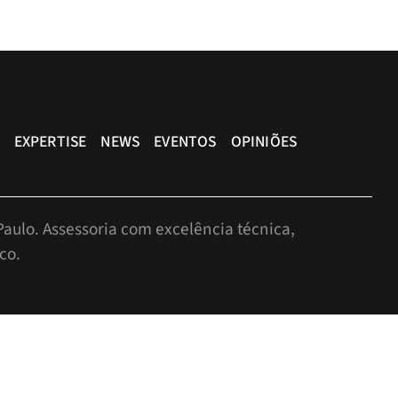
EXPERTISE
NEWS
EVENTOS
OPINIÕES
aulo. Assessoria com excelência técnica,
co.
r, São Paulo-SP, Brasil, CEP: 05424-010