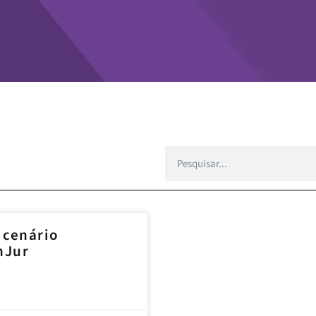
 cenário
nJur