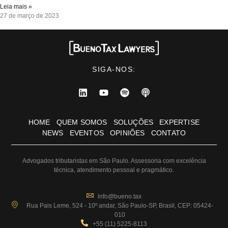
Leia mais »
27 de março de 2023
SIGA-NOS:
HOME
QUEM SOMOS
SOLUÇÕES
EXPERTISE
NEWS
EVENTOS
OPINIÕES
CONTATO
Advogados tributaristas em São Paulo. Assessoria com excelência
técnica, atendimento pessoal e pragmático.
info@bueno.tax
Rua Pais Leme, 524 - 10º andar, São Paulo-SP, Brasil, CEP: 05424-
010
+55 (11) 5225-8113