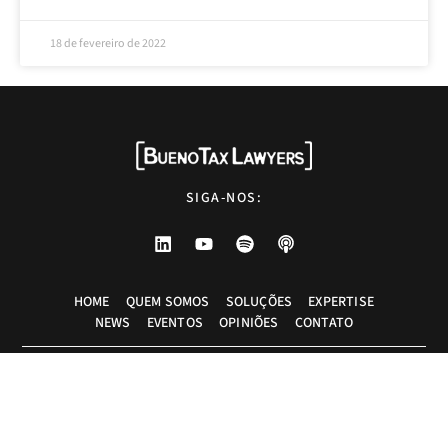
18 de fevereiro de 2022
SIGA-NOS:
HOME
QUEM SOMOS
SOLUÇÕES
EXPERTISE
NEWS
EVENTOS
OPINIÕES
CONTATO
Advogados tributaristas em São Paulo. Assessoria com excelência técnica,
atendimento pessoal e pragmático.
info@bueno.tax