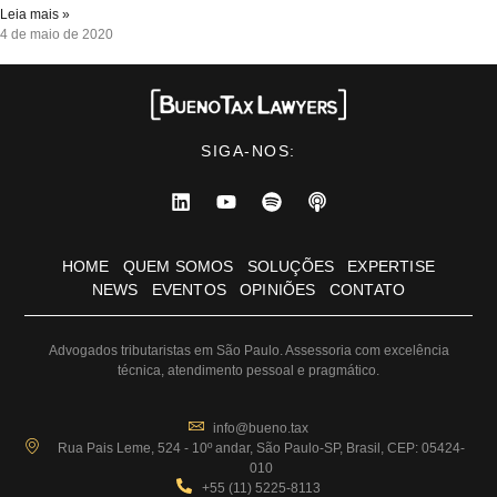
Leia mais »
4 de maio de 2020
SIGA-NOS:
HOME
QUEM SOMOS
SOLUÇÕES
EXPERTISE
NEWS
EVENTOS
OPINIÕES
CONTATO
Advogados tributaristas em São Paulo. Assessoria com excelência
técnica, atendimento pessoal e pragmático.
info@bueno.tax
Rua Pais Leme, 524 - 10º andar, São Paulo-SP, Brasil, CEP: 05424-
010
+55 (11) 5225-8113