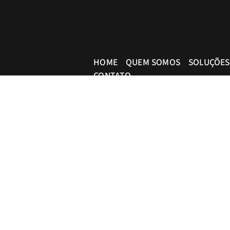
HOME
QUEM SOMOS
SOLUÇÕES
CONTATO
Advogados tributaristas em São P
atendimento pessoal e pragmáti
info@bueno.tax
Rua Pais Leme, 524 - 10º anda
+55 (11) 5225-8113
Design by
Kameleon Marketing D