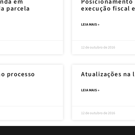
ainda em
Posicionamento 
a parcela
execução fiscal 
LEIA MAIS »
12 de outubro de 2016
no processo
Atualizações na l
LEIA MAIS »
12 de outubro de 2016