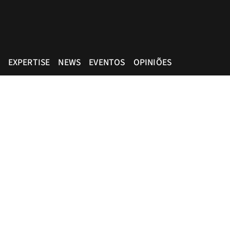
EXPERTISE
NEWS
EVENTOS
OPINIÕES
aulo. Assessoria com excelência técnica,
co.
r, São Paulo-SP, Brasil, CEP: 05424-010
igital