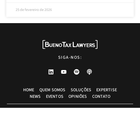
25 de fevereiro de 2026
SIGA-NOS:
HOME
QUEM SOMOS
SOLUÇÕES
EXPERTISE
NEWS
EVENTOS
OPINIÕES
CONTATO
Advogados tributaristas em São Paulo. Assessoria com excelência técnica,
atendimento pessoal e pragmático.
info@bueno.tax