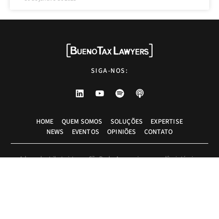
SIGA-NOS:
HOME
QUEM SOMOS
SOLUÇÕES
EXPERTISE
NEWS
EVENTOS
OPINIÕES
CONTATO
Advogados tributaristas em São Paulo. Assessoria com excelência técnica,
atendimento pessoal e pragmático.
info@bueno.tax
Rua Pais Leme, 524 - 10º andar, São Paulo-SP, Brasil, CEP: 05424-010
+55 (11) 5225-8113