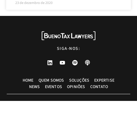
23 de dezembro de 2020
SIGA-NOS:
HOME
QUEM SOMOS
SOLUÇÕES
EXPERTISE
NEWS
EVENTOS
OPINIÕES
CONTATO
Advogados tributaristas em São Paulo. Assessoria com excelência técnica,
atendimento pessoal e pragmático.
info@bueno.tax
Rua Pais Leme, 524 - 10º andar, São Paulo-SP, Brasil, CEP: 05424-010
+55 (11) 5225-8113