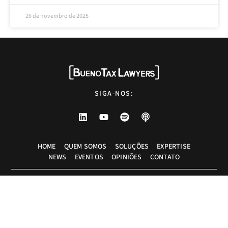
26 de novembro de 2025
SIGA-NOS:
HOME
QUEM SOMOS
SOLUÇÕES
EXPERTISE
NEWS
EVENTOS
OPINIÕES
CONTATO
Advogados tributaristas em São Paulo. Assessoria com excelência técnica,
atendimento pessoal e pragmático.
info@bueno.tax