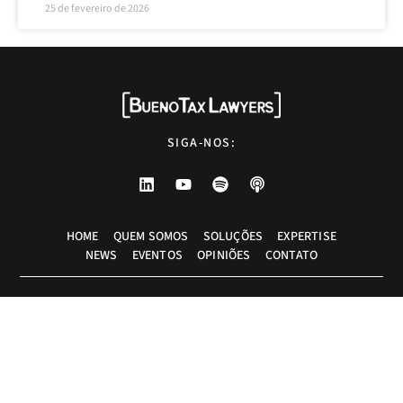
25 de fevereiro de 2026
SIGA-NOS:
HOME
QUEM SOMOS
SOLUÇÕES
EXPERTISE
NEWS
EVENTOS
OPINIÕES
CONTATO
Advogados tributaristas em São Paulo. Assessoria com excelência técnica,
atendimento pessoal e pragmático.
info@bueno.tax
Rua Pais Leme, 524 - 10º andar, São Paulo-SP, Brasil, CEP: 05424-010
+55 (11) 5225-8113