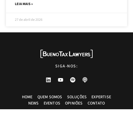
LEIA MAIS »
27 de abril de 2026
SIGA-NOS:
HOME
QUEM SOMOS
SOLUÇÕES
EXPERTISE
NEWS
EVENTOS
OPINIÕES
CONTATO
Advogados tributaristas em São Paulo. Assessoria com excelência técnica,
atendimento pessoal e pragmático.