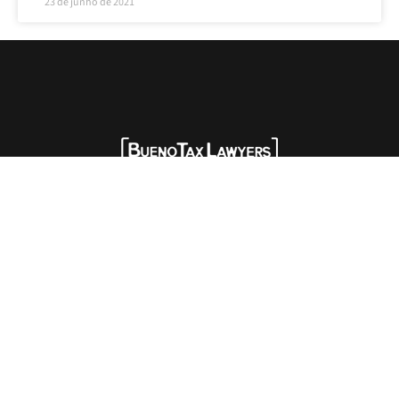
23 de junho de 2021
SIGA-NOS:
HOME
QUEM SOMOS
SOLUÇÕES
EXPERTISE
NEWS
EVENTOS
OPINIÕES
CONTATO
Advogados tributaristas em São Paulo. Assessoria com excelência técnica,
atendimento pessoal e pragmático.