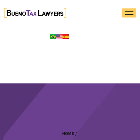
HOME
/