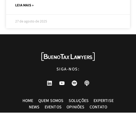
LEIA MAIS »
27 de agosto de 2025
SIGA-NOS:
HOME
QUEM SOMOS
SOLUÇÕES
EXPERTISE
NEWS
EVENTOS
OPINIÕES
CONTATO
Advogados tributaristas em São Paulo. Assessoria com excelência técnica,
atendimento pessoal e pragmático.