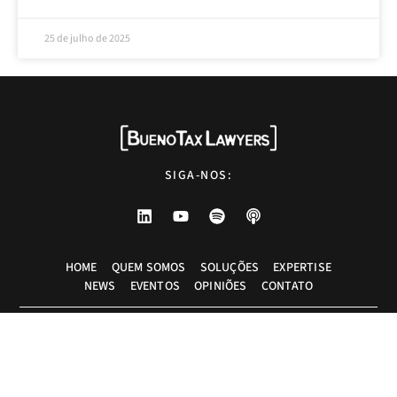
25 de julho de 2025
SIGA-NOS:
HOME
QUEM SOMOS
SOLUÇÕES
EXPERTISE
NEWS
EVENTOS
OPINIÕES
CONTATO
Advogados tributaristas em São Paulo. Assessoria com excelência técnica,
atendimento pessoal e pragmático.
info@bueno.tax