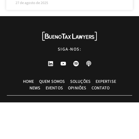
27 de agosto de 2025
SIGA-NOS:
HOME
QUEM SOMOS
SOLUÇÕES
EXPERTISE
NEWS
EVENTOS
OPINIÕES
CONTATO
Advogados tributaristas em São Paulo. Assessoria com excelência técnica,
atendimento pessoal e pragmático.
info@bueno.tax
Rua Pais Leme, 524 - 10º andar, São Paulo-SP, Brasil, CEP: 05424-010
+55 (11) 5225-8113