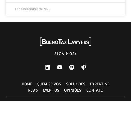
17 de dezembro de 2025
SIGA-NOS:
HOME
QUEM SOMOS
SOLUÇÕES
EXPERTISE
NEWS
EVENTOS
OPINIÕES
CONTATO
Advogados tributaristas em São Paulo. Assessoria com excelência técnica,
atendimento pessoal e pragmático.
info@bueno.tax