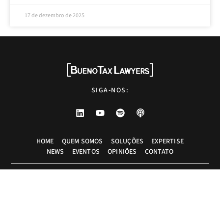
17 de dezembro de 2025
SIGA-NOS:
HOME
QUEM SOMOS
SOLUÇÕES
EXPERTISE
NEWS
EVENTOS
OPINIÕES
CONTATO
Advogados tributaristas em São Paulo. Assessoria com excelência técnica,
atendimento pessoal e pragmático.
info@bueno.tax