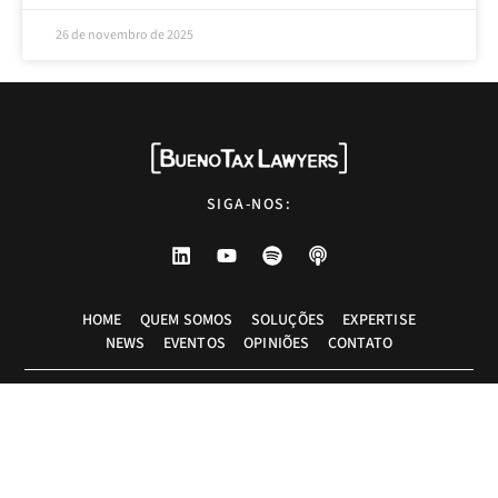
26 de novembro de 2025
SIGA-NOS:
HOME
QUEM SOMOS
SOLUÇÕES
EXPERTISE
NEWS
EVENTOS
OPINIÕES
CONTATO
Advogados tributaristas em São Paulo. Assessoria com excelência técnica,
atendimento pessoal e pragmático.
info@bueno.tax