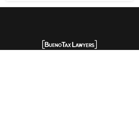
SIGA-NOS:
HOME
QUEM SOMOS
SOLUÇÕES
EXPERTISE
NEWS
EVENTOS
OPINIÕES
CONTATO
Advogados tributaristas em São Paulo. Assessoria com excelência técnica,
atendimento pessoal e pragmático.
info@bueno.tax