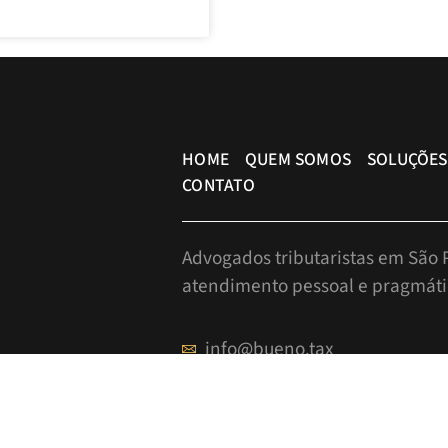
HOME
QUEM SOMOS
SOLUÇÕES
CONTATO
Advogados tributaristas em São P
atendimento pessoal e pragmáti
info@bueno.tax
Rua Pais Leme, 524 - 10º anda
+55 (11) 5225-8113