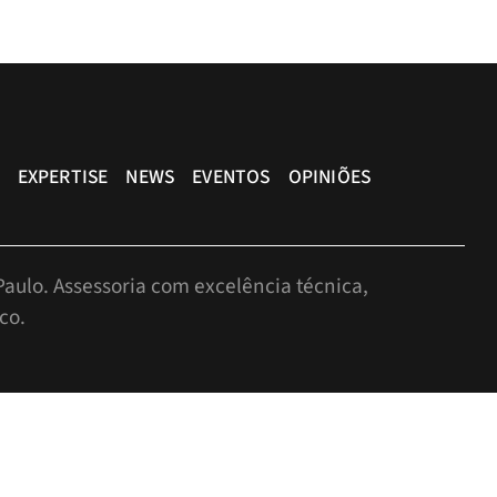
EXPERTISE
NEWS
EVENTOS
OPINIÕES
aulo. Assessoria com excelência técnica,
co.
r, São Paulo-SP, Brasil, CEP: 05424-010