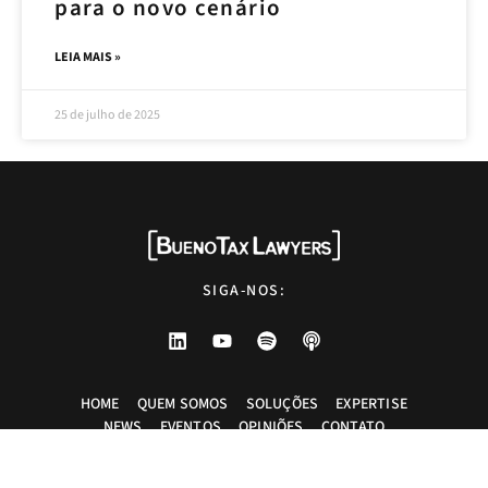
para o novo cenário
LEIA MAIS »
25 de julho de 2025
SIGA-NOS:
HOME
QUEM SOMOS
SOLUÇÕES
EXPERTISE
NEWS
EVENTOS
OPINIÕES
CONTATO
Advogados tributaristas em São Paulo. Assessoria com excelência técnica,