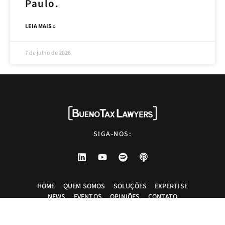
Paulo.
LEIA MAIS »
7 de julho de 2026
SIGA-NOS:
HOME
QUEM SOMOS
SOLUÇÕES
EXPERTISE
NEWS
EVENTOS
OPINIÕES
CONTATO
Advogados tributaristas em São Paulo. Assessoria com excelência técnica,