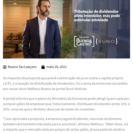
Bueno Tax Lawyers
maio 26, 2021
Os impactos da proposta que prevê a eliminação de juros sobre o capital próprio
(JCP), e a taxação da distribuição de dividendos, foi o tema da entrevista concedida
por nosso sócio Matheus Bueno ao portal Suno Notícias.
O portal informa que o plano do Ministério da Economia pode atingir quem opta por
comprar ações de empresas que, historicamente, distribuem dividendos entre 15% e
20%, uma vez que o dinheiro deve sair do bolso do investidor.
“Caso aprovada a proposta, a empresa pagará dividendo, mas esse rendimento
também será também tributado para o acionista”, afirmou Matheus. “Além disso, há
o impacto que o mercado dará aos preços de certas ações, já que parte do atrativo