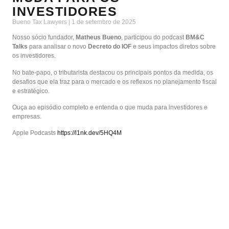
INVESTIDORES
Bueno Tax Lawyers
1 de setembro de 2025
Nosso sócio fundador,
Matheus Bueno
, participou do podcast
BM&C
Talks
para analisar o novo
Decreto do IOF
e seus impactos diretos sobre
os investidores.
No bate-papo, o tributarista destacou os principais pontos da medida, os
desafios que ela traz para o mercado e os reflexos no planejamento fiscal
e estratégico.
Ouça ao episódio completo e entenda o que muda para investidores e
empresas.
Apple Podcasts
https://l1nk.dev/5HQ4M