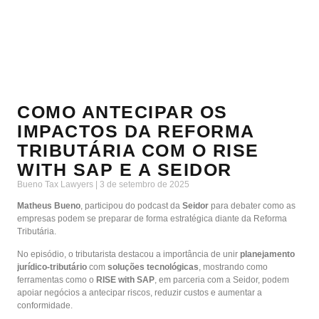
COMO ANTECIPAR OS
IMPACTOS DA REFORMA
TRIBUTÁRIA COM O RISE
WITH SAP E A SEIDOR
Bueno Tax Lawyers
3 de setembro de 2025
Matheus Bueno
, participou do podcast da
Seidor
para debater como as
empresas podem se preparar de forma estratégica diante da Reforma
Tributária.
No episódio, o tributarista destacou a importância de unir
planejamento
jurídico-tributário
com
soluções tecnológicas
, mostrando como
ferramentas como o
RISE with SAP
, em parceria com a Seidor, podem
apoiar negócios a antecipar riscos, reduzir custos e aumentar a
conformidade.