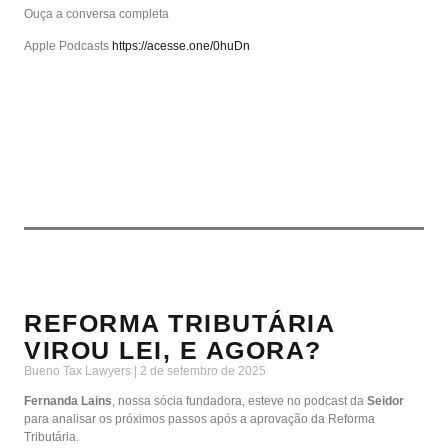
Ouça a conversa completa
Apple Podcasts
https://acesse.one/0huDn
REFORMA TRIBUTÁRIA
VIROU LEI, E AGORA?
Bueno Tax Lawyers
2 de setembro de 2025
Fernanda Lains
, nossa sócia fundadora, esteve no podcast da
Seidor
para analisar os próximos passos após a aprovação da Reforma
Tributária.